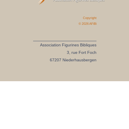
Copyright
© 2026
AFiBi
Association Figurines Bibliques
3, rue Fort Foch
67207 Niederhausbergen